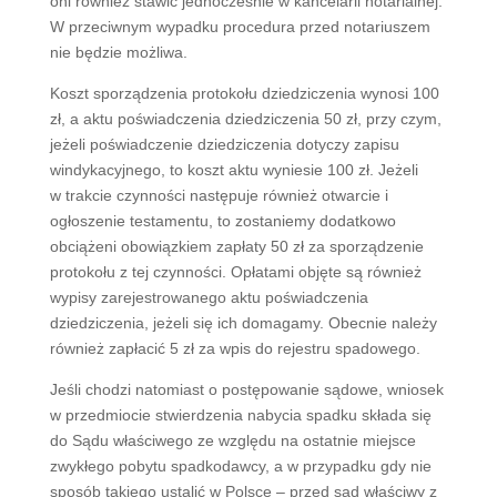
oni również stawić jednocześnie w kancelarii notarialnej.
W przeciwnym wypadku procedura przed notariuszem
nie będzie możliwa.
Koszt sporządzenia protokołu dziedziczenia wynosi 100
zł, a aktu poświadczenia dziedziczenia 50 zł, przy czym,
jeżeli poświadczenie dziedziczenia dotyczy zapisu
windykacyjnego, to koszt aktu wyniesie 100 zł. Jeżeli
w trakcie czynności następuje również otwarcie i
ogłoszenie testamentu, to zostaniemy dodatkowo
obciążeni obowiązkiem zapłaty 50 zł za sporządzenie
protokołu z tej czynności. Opłatami objęte są również
wypisy zarejestrowanego aktu poświadczenia
dziedziczenia, jeżeli się ich domagamy. Obecnie należy
również zapłacić 5 zł za wpis do rejestru spadowego.
Jeśli chodzi natomiast o postępowanie sądowe, wniosek
w przedmiocie stwierdzenia nabycia spadku składa się
do Sądu właściwego ze względu na ostatnie miejsce
zwykłego pobytu spadkodawcy, a w przypadku gdy nie
sposób takiego ustalić w Polsce – przed sąd właściwy z