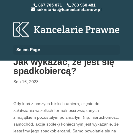
667 705 071
783 960 481
sekretariat@kancelarietarnow.pl
Select Page
Jak wykazać, że jest się
spadkobiercą?
Sep 16, 2023
Gdy ktoś z naszych bliskich umiera, często do
załatwiania wszelkich formalności związanych
z majątkiem pozostałym po zmarłym (np. nieruchomość,
samochód, akcje spółek) koniecznym jest wykazanie, że
jesteśmy jego spadkobiercami. Samo powołanie się na